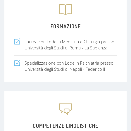
Penale:
Istituti Penitenziari di Salerno - Eboli - Vallo della
Lucania
dove mi occupo, principalmente, di pazienti con
problematiche di "dipendenza patologica".
FORMAZIONE
Laurea con Lode in Medicina e Chirurgia presso
Università degli Studi di Roma - La Sapienza
Specializzazione con Lode in Psichiatria presso
Università degli Studi di Napoli - Federico II
COMPETENZE LINGUISTICHE