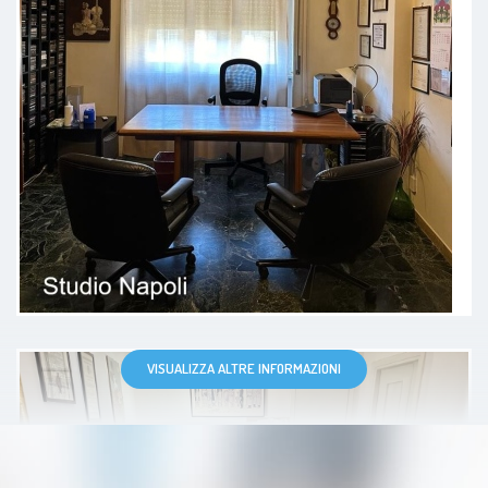
Ho effettuato una prima visita con
il Dottore Palermo e mi sono
sentita ascoltata e compresa. Ha
instaurato da subito un clima di
tranquillità, motivo per cui
continuerò il mio percorso con lui.
Consigliatissimo.
Paziente
VISUALIZZA ALTRE INFORMAZIONI
Durante il mio percorso il dottore