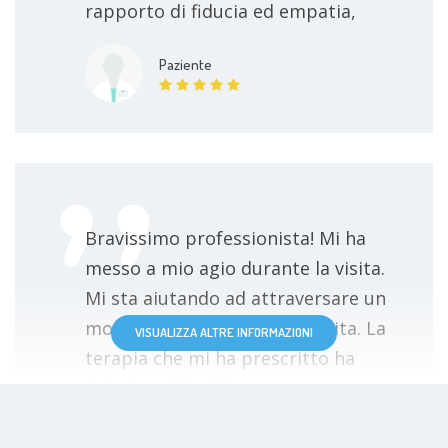
rapporto di fiducia ed empatia,
Paziente
Bravissimo professionista! Mi ha
messo a mio agio durante la visita.
Mi sta aiutando ad attraversare un
momento difficile della mia vita. La
VISUALIZZA ALTRE INFORMAZIONI
terapia che mi ha prescritto ha
dato i suoi frutti.
Paziente