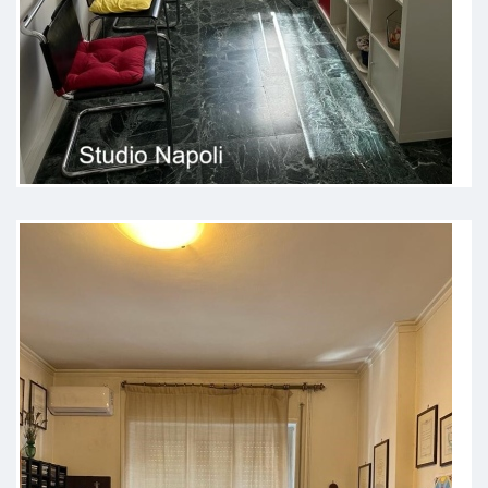
esigenze. Grazie al percorso
intrapreso con lui ho acquisito
maggiore consapevolezza e mi
sono sentita sostenuta durante
questo periodo difficile. Lo
consiglio sinceramente a chiunque
stia cercando un professionista
competente, empatico e
disponibile.
Paziente