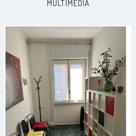
MULTIMEDIA
Ho trovato uno psichiatra
preparato, attento e soprattutto
capace di mettere a proprio agio
fin dal primo incontro. Mi sono
sempre sentita ascoltata senza
essere giudicata. Apprezzo molto il
suo approccio: non si limita a
curare i sintomi, ma cerca di
comprendere la persona nel suo
insieme, rispettandone i tempi e le