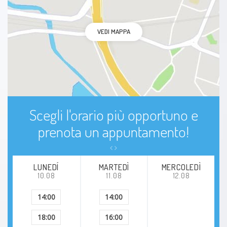
Ipocondria
VEDI MAPPA
Disturbo ossessivocompulsivo
Sindrome da deficit di attenzione e iperattività
Crisi
Scegli l'orario più opportuno e
Stress
prenota un appuntamento!
Attacco di panico
LUNEDÍ
MARTEDÌ
MERCOLEDÌ
10.08
11.08
12.08
Gioco d'azzardo patologico
14:00
14:00
Nevrosi
18:00
16:00