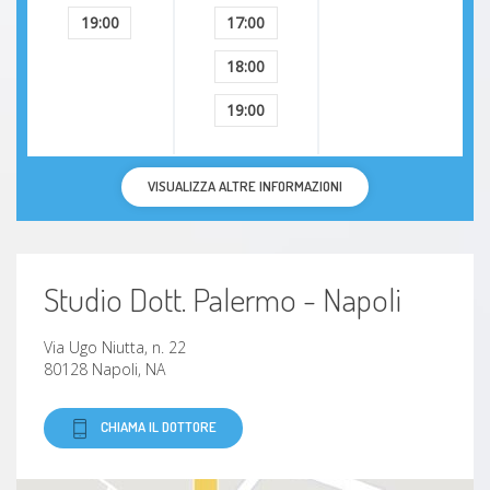
Insonnia
19:00
17:00
Parafilia
18:00
19:00
Perversioni sessuali
Narcisismo
VISUALIZZA ALTRE INFORMAZIONI
Disturbi dell'umore
Studio Dott. Palermo - Napoli
Disturbi del pensiero
Disturbi della personalità
Via Ugo Niutta, n. 22
80128 Napoli, NA
Disturbi alimentari
CHIAMA IL DOTTORE
Disturbi dell'attenzione