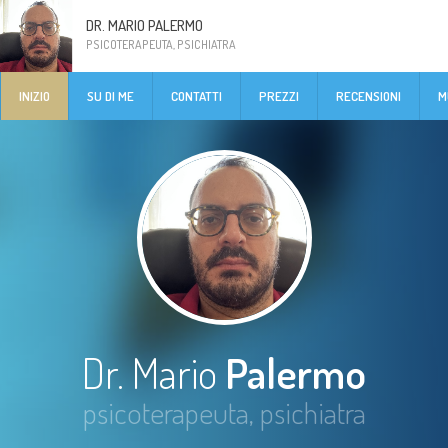
DR. MARIO PALERMO
PSICOTERAPEUTA, PSICHIATRA
INIZIO
SU DI ME
CONTATTI
PREZZI
RECENSIONI
M
Dr. Mario
Palermo
psicoterapeuta, psichiatra