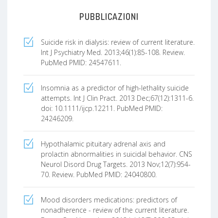
PUBBLICAZIONI
Suicide risk in dialysis: review of current literature.
Int J Psychiatry Med. 2013;46(1):85-108. Review.
PubMed PMID: 24547611.
Insomnia as a predictor of high-lethality suicide
attempts. Int J Clin Pract. 2013 Dec;67(12):1311-6.
doi: 10.1111/ijcp.12211. PubMed PMID:
24246209.
Hypothalamic pituitary adrenal axis and
prolactin abnormalities in suicidal behavior. CNS
Neurol Disord Drug Targets. 2013 Nov;12(7):954-
70. Review. PubMed PMID: 24040800.
Mood disorders medications: predictors of
nonadherence - review of the current literature.